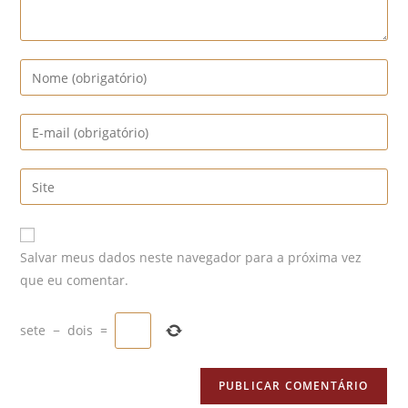
Digite
seu
nome
Digite
ou
seu
nome
endereço
Digite
de
de
o
usuário
e-
URL
para
mail
do
comentar
Salvar meus dados neste navegador para a próxima vez
para
seu
que eu comentar.
comentar
site
(opcional)
sete
−
dois
=