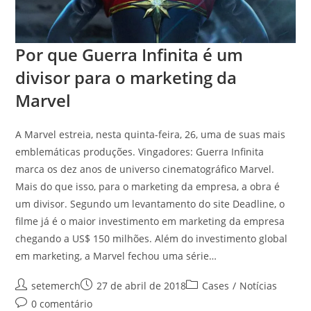
Por que Guerra Infinita é um
divisor para o marketing da
Marvel
A Marvel estreia, nesta quinta-feira, 26, uma de suas mais
emblemáticas produções. Vingadores: Guerra Infinita
marca os dez anos de universo cinematográfico Marvel.
Mais do que isso, para o marketing da empresa, a obra é
um divisor. Segundo um levantamento do site Deadline, o
filme já é o maior investimento em marketing da empresa
chegando a US$ 150 milhões. Além do investimento global
em marketing, a Marvel fechou uma série…
Autor
Post
Categoria
setemerch
27 de abril de 2018
Cases
/
Notícias
do
publicado:
do
Comentários
0 comentário