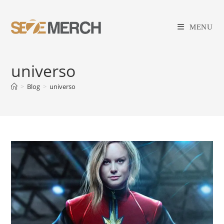
Ir
para
MENU
o
conteúdo
universo
>
Blog
>
universo