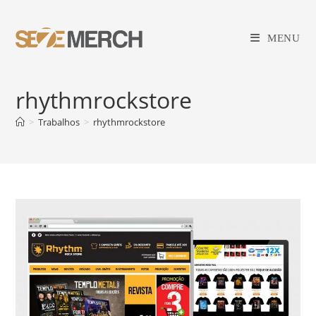
Ir
para
MENU
o
conteúdo
rhythmrockstore
>
Trabalhos
>
rhythmrockstore