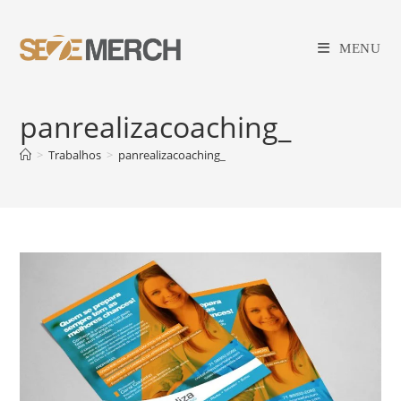
Ir
para
MENU
o
conteúdo
panrealizacoaching_
>
Trabalhos
>
panrealizacoaching_