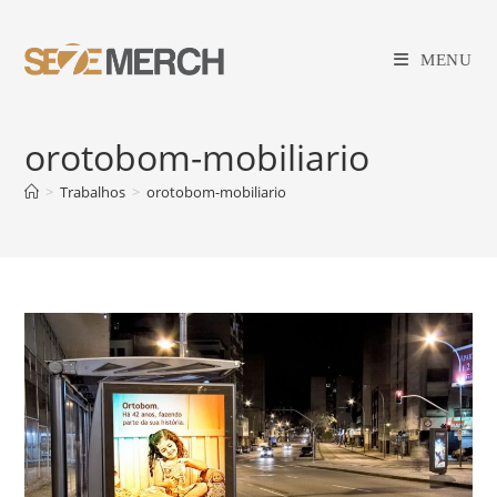
Ir
para
MENU
o
conteúdo
orotobom-mobiliario
>
Trabalhos
>
orotobom-mobiliario