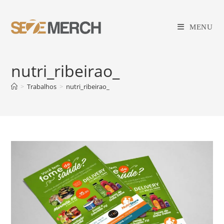
Ir
para
MENU
o
conteúdo
nutri_ribeirao_
>
Trabalhos
>
nutri_ribeirao_