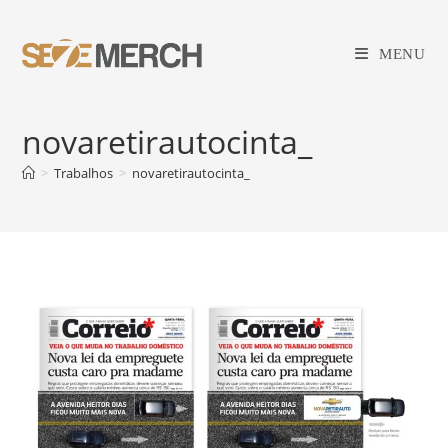
Ir
para
MENU
o
conteúdo
novaretirautocinta_
>
Trabalhos
>
novaretirautocinta_