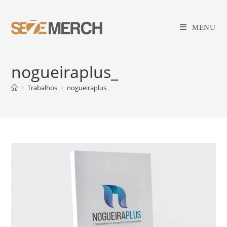
Ir
para
MENU
o
conteúdo
nogueiraplus_
>
Trabalhos
>
nogueiraplus_