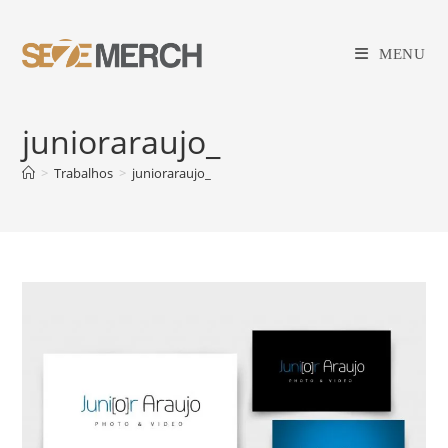
Ir
para
MENU
o
conteúdo
junioraraujo_
>
Trabalhos
>
junioraraujo_