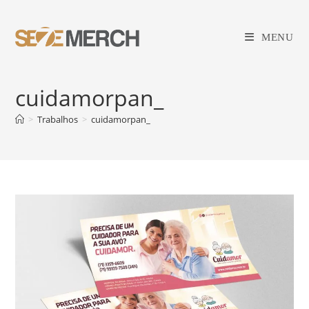
Ir
para
MENU
o
conteúdo
cuidamorpan_
>
Trabalhos
>
cuidamorpan_