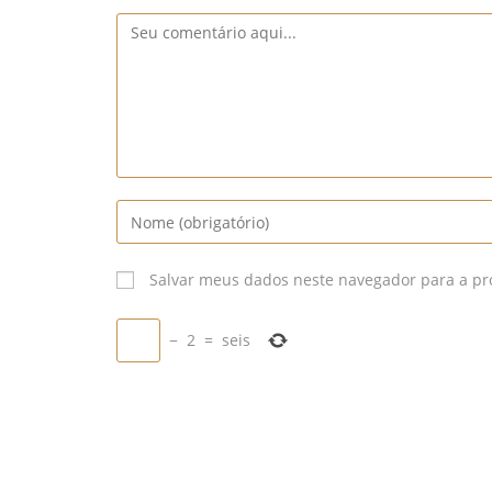
Comentário
Digite
seu
nome
Salvar meus dados neste navegador para a pr
ou
nome
−
2
=
seis
de
usuário
para
comentar