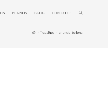
OS
PLANOS
BLOG
CONTATOS
ALTERNAR
>
Trabalhos
>
anuncio_bellona
PESQUISA
DO
SITE