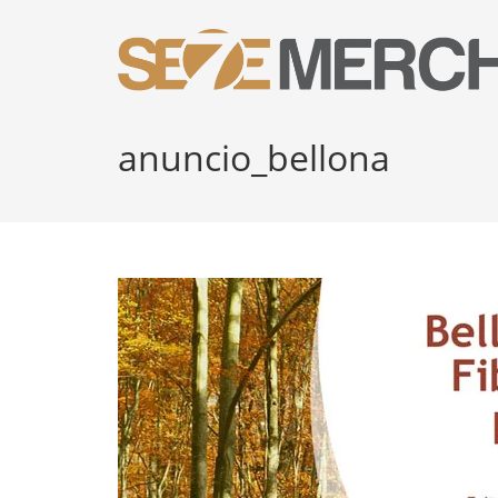
Ir
para
o
conteúdo
anuncio_bellona