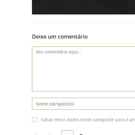
Deixe um comentário
Comentário
Digite
seu
nome
Salvar meus dados neste navegador para a pr
ou
nome